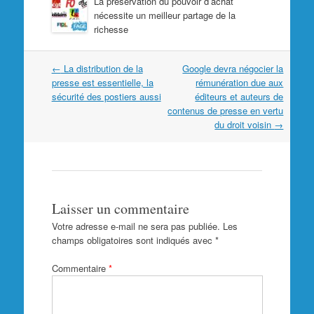
La préservation du pouvoir d’achat
nécessite un meilleur partage de la
richesse
Navigation
←
La distribution de la
Google devra négocier la
dans
presse est essentielle, la
rémunération due aux
les
sécurité des postiers aussi
éditeurs et auteurs de
articles
contenus de presse en vertu
du droit voisin
→
Laisser un commentaire
Votre adresse e-mail ne sera pas publiée.
Les
champs obligatoires sont indiqués avec
*
Commentaire
*