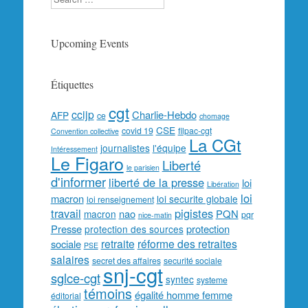
Upcoming Events
Étiquettes
cgt
ccijp
Charlie-Hebdo
AFP
ce
chomage
CSE
covid 19
filpac-cgt
Convention collective
La CGt
journalistes
l'équipe
Intéressement
Le Figaro
Liberté
le parisien
d'informer
liberté de la presse
loi
Libération
loi
macron
loi securite globale
loi renseignement
travail
pigistes
nao
PQN
macron
pqr
nice-matin
Presse
protection
protection des sources
retraite
réforme des retraites
sociale
PSE
salaires
secret des affaires
securité sociale
snj-cgt
sglce-cgt
syntec
systeme
témoins
égalité homme femme
éditorial