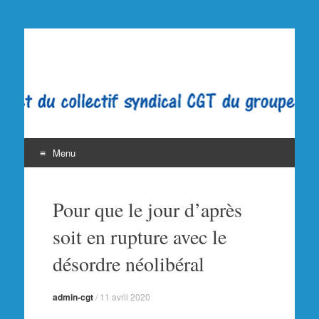
La CGT au Figaro
Syndicat CGT du Figaro. Groupe Dassault Médias.
Journaliste. SNJ-CGT SGLCE Filpac Presse PQN LE
FIGARO
Menu
Aller
au
Pour que le jour d’après
contenu
soit en rupture avec le
désordre néolibéral
admin-cgt
/
11 avril 2020