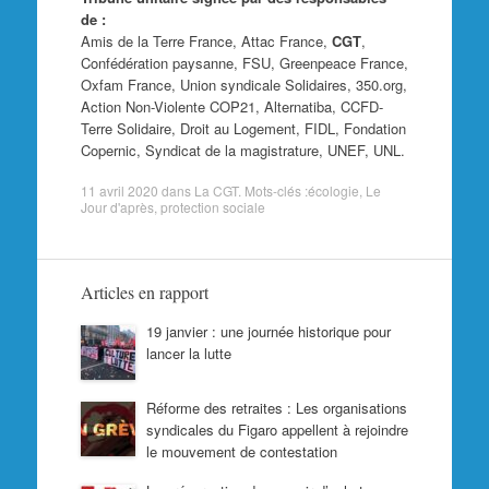
de :
Amis de la Terre France, Attac France,
CGT
,
Confédération paysanne, FSU, Greenpeace France,
Oxfam France, Union syndicale Solidaires, 350.org,
Action Non-Violente COP21, Alternatiba, CCFD-
Terre Solidaire, Droit au Logement, FIDL, Fondation
Copernic, Syndicat de la magistrature, UNEF, UNL.
11 avril 2020
dans
La CGT
. Mots-clés :
écologie
,
Le
Jour d'après
,
protection sociale
Articles en rapport
19 janvier : une journée historique pour
lancer la lutte
Réforme des retraites : Les organisations
syndicales du Figaro appellent à rejoindre
le mouvement de contestation