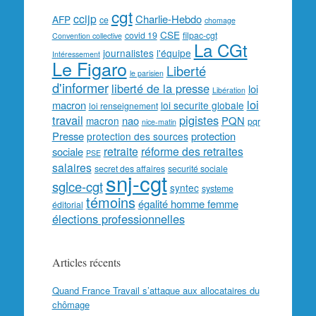
cgt
ccijp
Charlie-Hebdo
AFP
ce
chomage
CSE
covid 19
filpac-cgt
Convention collective
La CGt
journalistes
l'équipe
Intéressement
Le Figaro
Liberté
le parisien
d'informer
liberté de la presse
loi
Libération
loi
macron
loi securite globale
loi renseignement
travail
pigistes
nao
PQN
macron
pqr
nice-matin
Presse
protection
protection des sources
retraite
réforme des retraites
sociale
PSE
salaires
secret des affaires
securité sociale
snj-cgt
sglce-cgt
syntec
systeme
témoins
égalité homme femme
éditorial
élections professionnelles
Articles récents
Quand France Travail s’attaque aux allocataires du
chômage