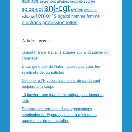
salaires
secret des affaires
securité sociale
snj-cgt
sglce-cgt
syntec
systeme
témoins
égalité homme femme
éditorial
élections professionnelles
Articles récents
Quand France Travail s’attaque aux allocataires du
chômage
États généraux de l’information : pas sans les
syndicats de journalistes
Déjeuner à l’Elysée : les chiens de garde vont
toujours à la soupe
19 janvier : une journée historique pour lancer la
lutte
Réforme des retraites : Les organisations
syndicales du Figaro appellent à rejoindre le
mouvement de contestation