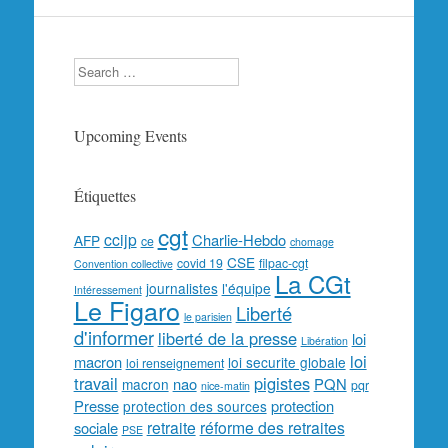
Search
Upcoming Events
Étiquettes
cgt
ccijp
Charlie-Hebdo
AFP
ce
chomage
CSE
covid 19
filpac-cgt
Convention collective
La CGt
journalistes
l'équipe
Intéressement
Le Figaro
Liberté
le parisien
d'informer
liberté de la presse
loi
Libération
loi
macron
loi securite globale
loi renseignement
travail
pigistes
nao
PQN
macron
pqr
nice-matin
Presse
protection
protection des sources
retraite
réforme des retraites
sociale
PSE