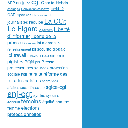
cgt
ccijp
Charlie-Hebdo
AFP
ce
covid 19
chomage
Convention collective
CSE
filpac-cgt
Intéressement
La CGt
journalistes
l'équipe
Le Figaro
Liberté
le parisien
d'informer
liberté de la
presse
loi macron
loi
Libération
loi securite globale
renseignement
loi travail
nao
macron
nice-matin
pigistes
PQN
Presse
pqr
protection
protection des sources
retraite
réforme des
sociale
PSE
retraites
salaires
secret des
sglce-cgt
affaires
securité sociale
snj-cgt
syntec
systeme
témoins
égalité homme
éditorial
élections
femme
professionnelles