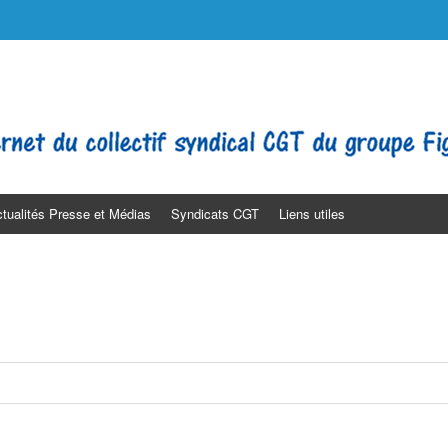
o
lt Médias. Journaliste. SNJ-CGT SGLCE Filpac Presse PQN LE FIGARO
tualités Presse et Médias
Syndicats CGT
Liens utiles