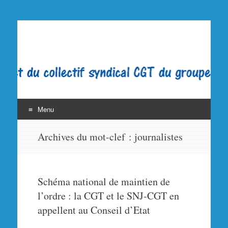
La CGT au Figaro
Syndicat CGT du Figaro. Groupe Dassault Médias.
Journaliste. SNJ-CGT SGLCE Filpac Presse PQN LE
FIGARO
Menu
Aller
Archives du mot-clef :
journalistes
au
contenu
Schéma national de maintien de
l’ordre : la CGT et le SNJ-CGT en
appellent au Conseil d’Etat