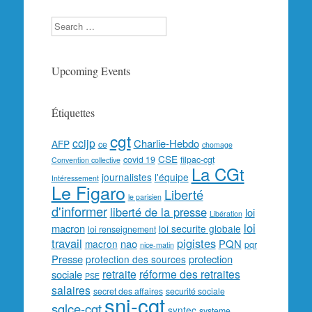
Search
Upcoming Events
Étiquettes
cgt
ccijp
Charlie-Hebdo
AFP
ce
chomage
CSE
covid 19
filpac-cgt
Convention collective
La CGt
journalistes
l'équipe
Intéressement
Le Figaro
Liberté
le parisien
d'informer
liberté de la presse
loi
Libération
loi
macron
loi securite globale
loi renseignement
travail
pigistes
nao
PQN
macron
pqr
nice-matin
Presse
protection
protection des sources
retraite
réforme des retraites
sociale
PSE
salaires
secret des affaires
securité sociale
snj-cgt
sglce-cgt
syntec
systeme