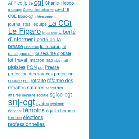
cgt
ccijp
Charlie-Hebdo
AFP
ce
covid 19
chomage
Convention collective
CSE
filpac-cgt
Intéressement
La CGt
journalistes
l'équipe
Le Figaro
Liberté
le parisien
d'informer
liberté de la
presse
loi macron
loi
Libération
loi securite globale
renseignement
loi travail
nao
macron
nice-matin
pigistes
PQN
Presse
pqr
protection
protection des sources
retraite
réforme des
sociale
PSE
retraites
salaires
secret des
sglce-cgt
affaires
securité sociale
snj-cgt
syntec
systeme
témoins
égalité homme
éditorial
élections
femme
professionnelles