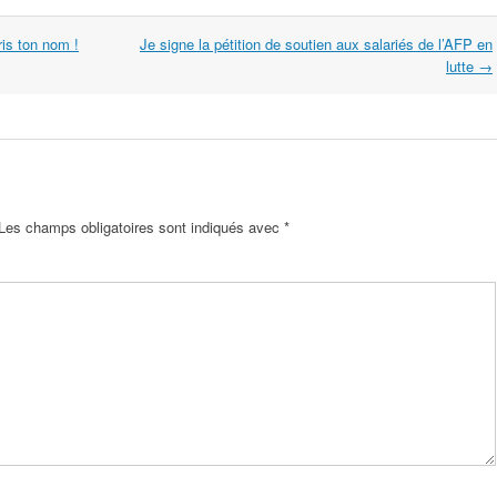
ris ton nom !
Je signe la pétition de soutien aux salariés de l’AFP en
lutte
→
Les champs obligatoires sont indiqués avec
*