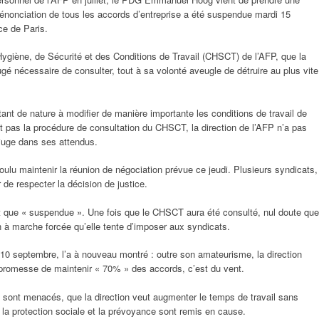
a dénonciation de tous les accords d’entreprise a été suspendue mardi 15
ce de Paris.
d’Hygiène, de Sécurité et des Conditions de Travail (CHSCT) de l’AFP, que la
jugé nécessaire de consulter, tout à sa volonté aveugle de détruire au plus vite
tant de nature à modifier de manière importante les conditions de travail de
 pas la procédure de consultation du CHSCT, la direction de l’AFP n’a pas
a juge dans ses attendus.
oulu maintenir la réunion de négociation prévue ce jeudi. Plusieurs syndicats,
r de respecter la décision de justice.
st que « suspendue ». Une fois que le CHSCT aura été consulté, nul doute que
on à marche forcée qu’elle tente d’imposer aux syndicats.
 10 septembre, l’a à nouveau montré : outre son amateurisme, la direction
 promesse de maintenir « 70% » des accords, c’est du vent.
T sont menacés, que la direction veut augmenter le temps de travail sans
la protection sociale et la prévoyance sont remis en cause.