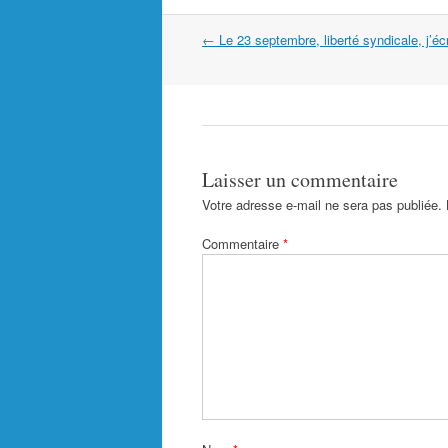
Navigation
←
Le 23 septembre, liberté syndicale, j’éc
dans
les
articles
Laisser un commentaire
Votre adresse e-mail ne sera pas publiée.
Commentaire
*