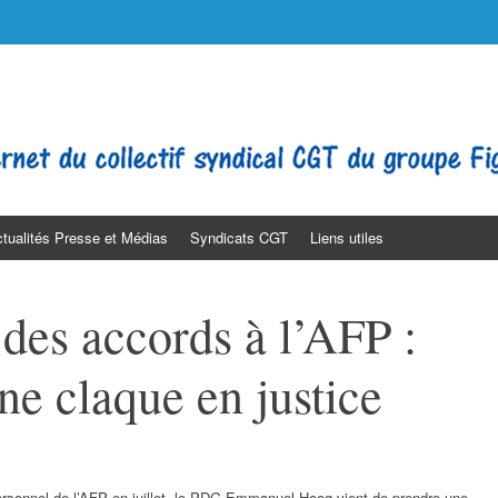
o
lt Médias. Journaliste. SNJ-CGT SGLCE Filpac Presse PQN LE FIGARO
tualités Presse et Médias
Syndicats CGT
Liens utiles
des accords à l’AFP :
e claque en justice
ersonnel de l’AFP en juillet, le PDG Emmanuel Hoog vient de prendre une