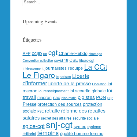
Search
Upcoming Events
Étiquettes
cgt
ccijp
Charlie-Hebdo
AFP
ce
chomage
CSE
covid 19
filpac-cgt
Convention collective
La CGt
journalistes
l'équipe
Intéressement
Le Figaro
Liberté
le parisien
d'informer
liberté de la presse
loi
Libération
loi
macron
loi securite globale
loi renseignement
travail
pigistes
nao
PQN
macron
pqr
nice-matin
Presse
protection
protection des sources
retraite
réforme des retraites
sociale
PSE
salaires
secret des affaires
securité sociale
snj-cgt
sglce-cgt
syntec
systeme
témoins
égalité homme femme
éditorial