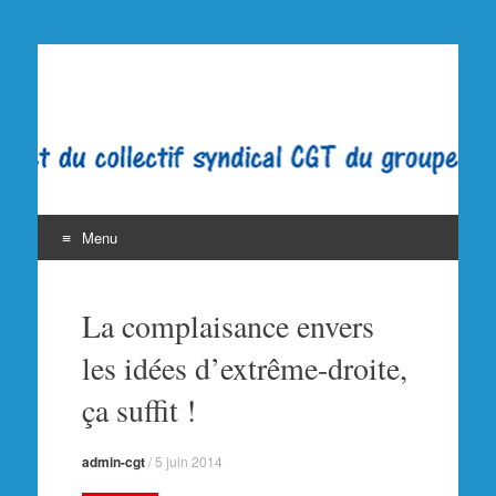
La CGT au Figaro
Syndicat CGT du Figaro. Groupe Dassault Médias.
Journaliste. SNJ-CGT SGLCE Filpac Presse PQN LE
FIGARO
Menu
Aller
au
La complaisance envers
contenu
les idées d’extrême-droite,
ça suffit !
admin-cgt
/
5 juin 2014