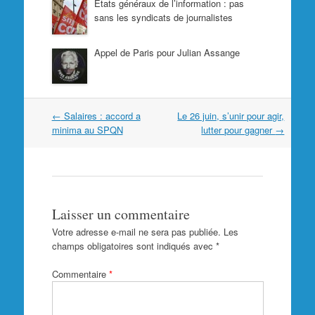
États généraux de l’information : pas
sans les syndicats de journalistes
Appel de Paris pour Julian Assange
Navigation
←
Salaires : accord a
Le 26 juin, s’unir pour agir,
dans
minima au SPQN
lutter pour gagner
→
les
articles
Laisser un commentaire
Votre adresse e-mail ne sera pas publiée.
Les
champs obligatoires sont indiqués avec
*
Commentaire
*