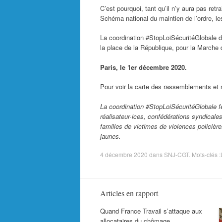
C’est pourquoi, tant qu’il n’y aura pas retra
Schéma national du maintien de l’ordre, les
La coordination #StopLoiSécuritéGlobale d
la place de la République, pour la Marche d
Paris, le 1er décembre 2020.
Pour voir la carte des rassemblements et 
La coordination #StopLoiSécuritéGlobale fé
réalisateur·ices, confédérations syndicale
familles de victimes de violences policières
jaunes.
4 décembre 2020
dans
SNJ-CGT
. Mots-clés :
Articles en rapport
Quand France Travail s’attaque aux
allocataires du chômage