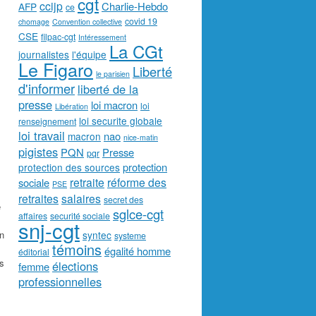
cgt
ccijp
Charlie-Hebdo
AFP
ce
covid 19
chomage
Convention collective
CSE
filpac-cgt
Intéressement
La CGt
journalistes
l'équipe
Le Figaro
Liberté
le parisien
d'informer
liberté de la
presse
loi macron
loi
Libération
loi securite globale
renseignement
loi travail
nao
macron
nice-matin
pigistes
PQN
Presse
pqr
protection
protection des sources
retraite
réforme des
sociale
PSE
retraites
salaires
secret des
e
sglce-cgt
affaires
securité sociale
snj-cgt
on
syntec
systeme
témoins
égalité homme
éditorial
es
élections
femme
professionnelles