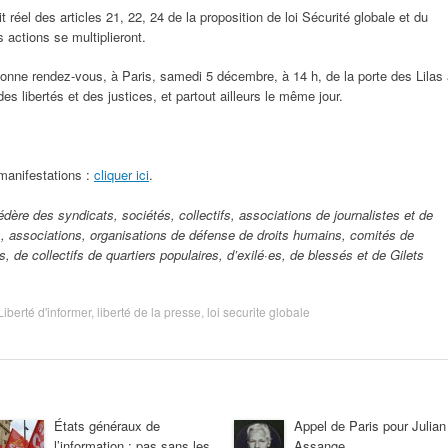
it réel des articles 21, 22, 24 de la proposition de loi Sécurité globale et du
 actions se multiplieront.
onne rendez-vous, à Paris, samedi 5 décembre, à 14 h, de la porte des Lilas
es libertés et des justices, et partout ailleurs le même jour.
manifestations :
cliquer ici
.
dère des syndicats, sociétés, collectifs, associations de journalistes et de
s, associations, organisations de défense de droits humains, comités de
, de collectifs de quartiers populaires, d’exilé·es, de blessés et de Gilets
Liberté d'informer
,
liberté de la presse
,
loi securite globale
États généraux de
Appel de Paris pour Julian
l’information : pas sans les
Assange