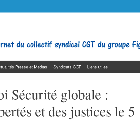
o
lt Médias. Journaliste. SNJ-CGT SGLCE Filpac Presse PQN LE FIGARO
tualités Presse et Médias
Syndicats CGT
Liens utiles
loi Sécurité globale :
ertés et des justices le 5