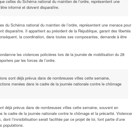
 que celles du Schéma national du maintien de l’ordre, représentent une
’être informé et doivent disparaître.
elles du Schéma national du maintien de l’ordre, représentent une menace pour
vent disparaître. Il appartient au président de la République, garant des libertés
r conséquent, la coordination, dans toutes ses composantes, demande à être
ondamne les violences policières lors de la journée de mobilisation du 28
porters par les forces de l’ordre.
ons sont déjà prévus dans de nombreuses villes cette semaine,
tions menées dans le cadre de la journée nationale contre le chômage
nt déjà prévus dans de nombreuses villes cette semaine, souvent en
le cadre de la journée nationale contre le chômage et la précarité. Violence
dont l’invisibilisation serait facilitée par ce projet de loi, font partie d’une
es populations.