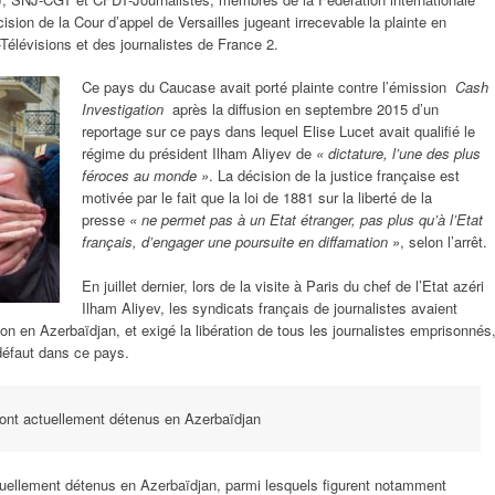
écision de la Cour d’appel de Versailles jugeant irrecevable la plainte en
-Télévisions et des journalistes de France 2.
Ce pays du Caucase avait porté plainte contre l’émission
Cash
Investigation
après la diffusion en septembre 2015 d’un
reportage sur ce pays dans lequel Elise Lucet avait qualifié le
régime du président Ilham Aliyev de
« dictature, l’une des plus
féroces au monde »
. La décision de la justice française est
motivée par le fait que la loi de 1881 sur la liberté de la
presse
« ne permet pas à un Etat étranger, pas plus qu’à l’Etat
français, d’engager une poursuite en diffamation »
, selon l’arrêt.
En juillet dernier, lors de la visite à Paris du chef de l’Etat azéri
Ilham Aliyev, les syndicats français de journalistes avaient
ion en Azerbaïdjan, et exigé la libération de tous les journalistes emprisonnés
 défaut dans ce pays.
 sont actuellement détenus en Azerbaïdjan
ctuellement détenus en Azerbaïdjan, parmi lesquels figurent notamment