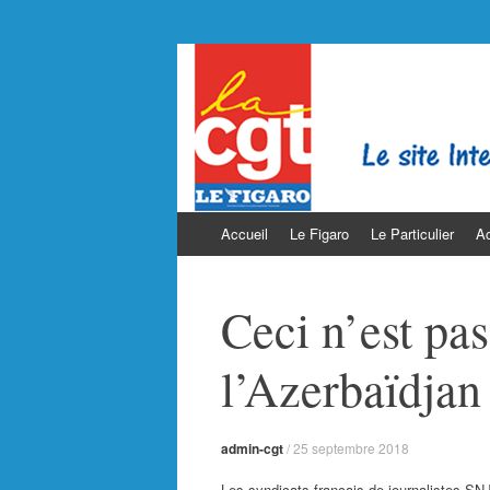
La CGT au Figar
Syndicat CGT du Figaro. Groupe Dassau
Aller
Accueil
Le Figaro
Le Particulier
Ac
au
contenu
Ceci n’est pas
l’Azerbaïdjan 
admin-cgt
/
25 septembre 2018
Les syndicats français de journalistes SN