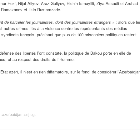
Hezi, Nijat Aliyev, Araz Guliyev, Elchin Ismayilli, Ziya Assadli et Arshad
d Ramazanov et Ilkin Rustamzade.
 de harceler les journalistes, dont des journalistes étrangers »
; alors que le
et autres crimes liés à la violence contre les représentants des médias
es syndicats français, précisant que plus de 100 prisonniers politiques restent
fense des libertés l’ont constaté, la politique de Bakou porte en elle de
ues, et au respect des droits de l’Homme.
l’Etat azéri, il n’est en rien diffamatoire, sur le fond, de considérer l’Azerbaïdja
 :
azerbaidjan
,
snj-cgt