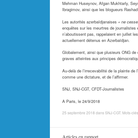
Mehman Huseynov, Afgan Mukhtarly, Seymur 
Ibragimov, ainsi que les blogueurs Rasha
Les autorités azerbaïdjanaises
« ne cessent
enquêtes sur les meurtres de journalistes 
n’aboutissent pas, rappelaient en juillet l
actuellement détenus en Azerbaïdjan.
Globalement, ainsi que plusieurs ONG de dé
graves atteintes aux principes démocratiq
Au-delà de l’irrecevabilité de la plainte de 
comme une dictature, et de l’affirmer.
SNJ, SNJ-CGT, CFDT-Journalistes
A Paris, le 24/9/2018
25 septembre 2018
dans
SNJ-CGT
. Mots-clés
Articles en rapport