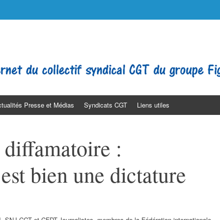
o
lt Médias. Journaliste. SNJ-CGT SGLCE Filpac Presse PQN LE FIGARO
tualités Presse et Médias
Syndicats CGT
Liens utiles
 diffamatoire :
est bien une dictature
J, SNJ-CGT et CFDT-Journalistes, membres de la Fédération internationale