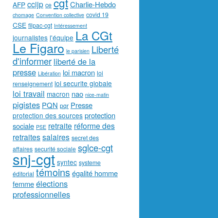
cgt
ccijp
Charlie-Hebdo
AFP
ce
covid 19
chomage
Convention collective
CSE
filpac-cgt
Intéressement
La CGt
journalistes
l'équipe
Le Figaro
Liberté
le parisien
d'informer
liberté de la
presse
loi macron
loi
Libération
loi securite globale
renseignement
loi travail
nao
macron
nice-matin
pigistes
PQN
Presse
pqr
protection
protection des sources
retraite
réforme des
sociale
PSE
retraites
salaires
secret des
,
sglce-cgt
affaires
securité sociale
snj-cgt
syntec
systeme
témoins
égalité homme
éditorial
élections
femme
professionnelles