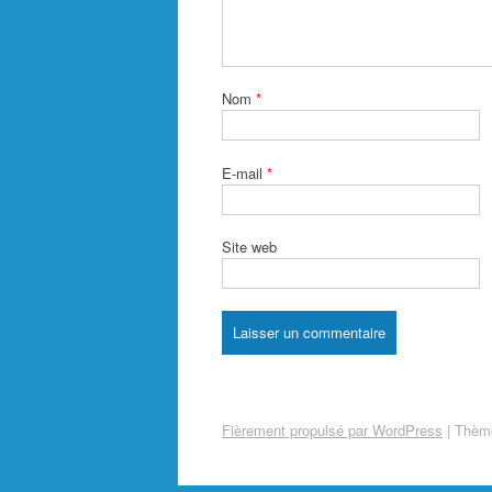
Nom
*
E-mail
*
Site web
Fièrement propulsé par WordPress
|
Thème