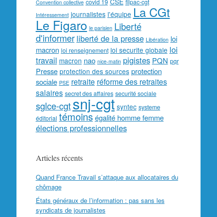
CSE
covid 19
filpac-cgt
Convention collective
La CGt
journalistes
l'équipe
Intéressement
Le Figaro
Liberté
le parisien
d'informer
liberté de la presse
loi
Libération
loi
macron
loi securite globale
loi renseignement
travail
pigistes
nao
PQN
macron
pqr
nice-matin
Presse
protection
protection des sources
retraite
réforme des retraites
sociale
PSE
salaires
secret des affaires
securité sociale
snj-cgt
sglce-cgt
syntec
systeme
témoins
égalité homme femme
éditorial
élections professionnelles
Articles récents
Quand France Travail s’attaque aux allocataires du
chômage
États généraux de l’information : pas sans les
syndicats de journalistes