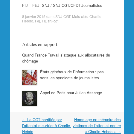
FIJ – FEJ- SNJ / SNJ-CGT/CFDT-Journalistes
8 janvier 2015
dans
SNJ-CGT
. Mots-clés :
Charlie-
Hebdo
,
Fej
,
Fij
,
snj-cgt
Articles en rapport
Quand France Travail s’attaque aux allocataires du
chômage
États généraux de l’information : pas
sans les syndicats de journalistes
Appel de Paris pour Julian Assange
Navigation
←
La CGT horrifiée par
Hommage en mémoire des
dans
l’attentat meurtrier à Charlie-
victimes de l’attentat contre
les
Hebdo
« Charlie-Hebdo »
→