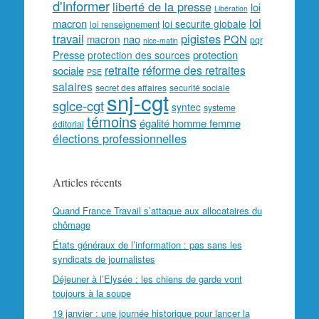
d'informer
liberté de la presse
loi
Libération
loi
macron
loi securite globale
loi renseignement
travail
pigistes
nao
PQN
macron
pqr
nice-matin
Presse
protection
protection des sources
retraite
réforme des retraites
sociale
PSE
salaires
secret des affaires
securité sociale
snj-cgt
sglce-cgt
syntec
systeme
témoins
égalité homme femme
éditorial
élections professionnelles
Articles récents
Quand France Travail s’attaque aux allocataires du
chômage
États généraux de l’information : pas sans les
syndicats de journalistes
Déjeuner à l’Elysée : les chiens de garde vont
toujours à la soupe
19 janvier : une journée historique pour lancer la