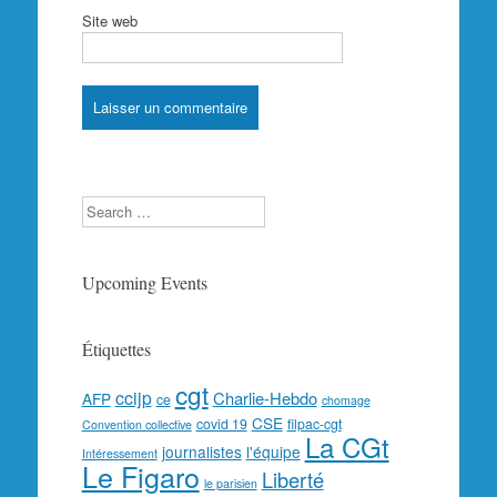
Site web
Search
Upcoming Events
Étiquettes
cgt
ccijp
Charlie-Hebdo
AFP
ce
chomage
CSE
covid 19
filpac-cgt
Convention collective
La CGt
journalistes
l'équipe
Intéressement
Le Figaro
Liberté
le parisien