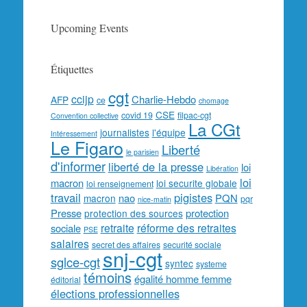
Upcoming Events
Étiquettes
cgt
ccijp
Charlie-Hebdo
AFP
ce
chomage
CSE
covid 19
filpac-cgt
Convention collective
La CGt
journalistes
l'équipe
Intéressement
Le Figaro
Liberté
le parisien
d'informer
liberté de la presse
loi
Libération
loi
macron
loi securite globale
loi renseignement
travail
pigistes
nao
PQN
macron
pqr
nice-matin
Presse
protection
protection des sources
retraite
réforme des retraites
sociale
PSE
salaires
secret des affaires
securité sociale
snj-cgt
sglce-cgt
syntec
systeme
témoins
égalité homme femme
éditorial
élections professionnelles