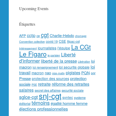
Upcoming Events
Étiquettes
cgt
ccijp
Charlie-Hebdo
AFP
ce
chomage
CSE
covid 19
filpac-cgt
Convention collective
La CGt
journalistes
l'équipe
Intéressement
Le Figaro
Liberté
le parisien
d'informer
liberté de la presse
loi
Libération
loi
macron
loi securite globale
loi renseignement
travail
pigistes
nao
PQN
macron
pqr
nice-matin
Presse
protection
protection des sources
retraite
réforme des retraites
sociale
PSE
salaires
secret des affaires
securité sociale
snj-cgt
sglce-cgt
syntec
systeme
témoins
égalité homme femme
éditorial
élections professionnelles